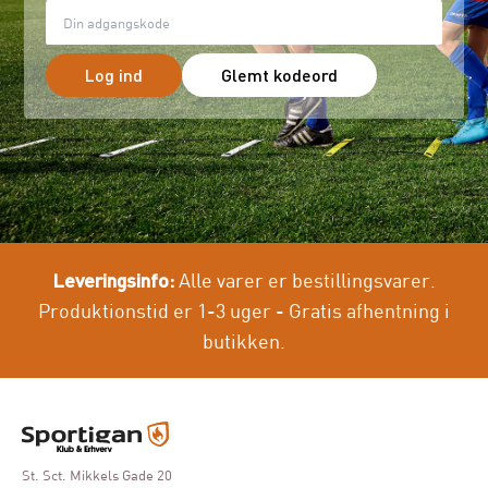
Log ind
Glemt kodeord
Leveringsinfo:
Alle varer er bestillingsvarer.
Produktionstid er 1-3 uger - Gratis afhentning i
butikken.
St. Sct. Mikkels Gade 20