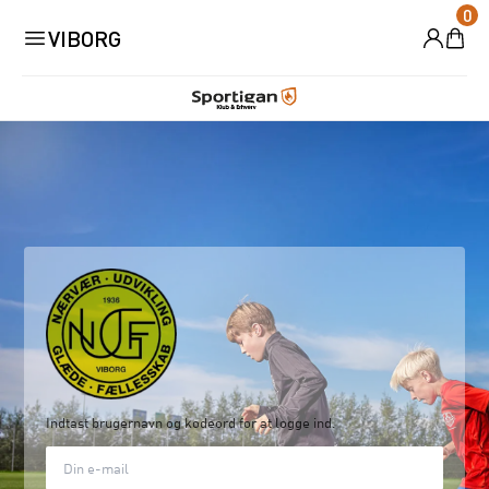
0
VIBORG
Indtast brugernavn og kodeord for at logge ind.